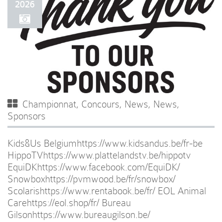
2026
Championnat
,
Concours
,
News
,
News
,
Sponsors
Kids&Us Belgiumhttps://www.kidsandus.be/fr-be
HippoTVhttps://www.plattelandstv.be/hippotv
EquiDKhttps://www.facebook.com/EquiDK/
Snowboxhttps://pvmwood.be/fr/snowbox/
Scolarishttps://www.rentabook.be/fr/ EOL Animal
Carehttps://eol.shop/fr/ Bureau
Gilsonhttps://www.bureaugilson.be/