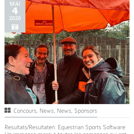
MAI
4
2026
Concours
,
News
,
News
,
Sponsors
Resultats/Resultaten: Equestrian Sports Software