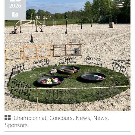
2026
Championnat
,
Concours
,
News
,
News
,
Sponsors