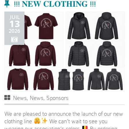
!!! 𝐍𝐄𝐖 𝐂𝐋𝐎𝐓𝐇𝐈𝐍𝐆 !!!
JUIL
13
2026
News
,
News
,
Sponsors
We are pleased to announce the launch of our new
clothing line
We can’t wait to see you
wearing our association’s colors
By ordering