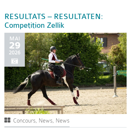
RESULTATS – RESULTATEN:
Competition Zellik
MAI
29
2026
Concours
,
News
,
News