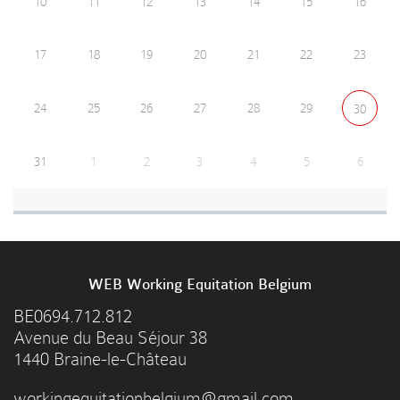
10
11
12
13
14
15
16
17
18
19
20
21
22
23
24
25
26
27
28
29
30
31
1
2
3
4
5
6
WEB Working Equitation Belgium
BE0694.712.812
Avenue du Beau Séjour 38
1440 Braine-le-Château
workingequitationbelgium@gmail.com