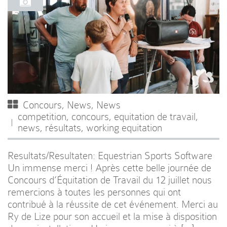
Concours
,
News
,
News
competition
,
concours
,
equitation de travail
,
news
,
résultats
,
working equitation
Resultats/Resultaten: Equestrian Sports Software
Un immense merci ! Après cette belle journée de
Concours d’Équitation de Travail du 12 juillet nous
remercions à toutes les personnes qui ont
contribué à la réussite de cet événement. Merci au
Ry de Lize pour son accueil et la mise à disposition