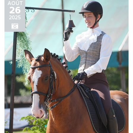
AOÛT
26
2025