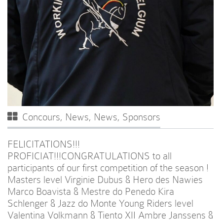
Concours
,
News
,
News
,
Sponsors
FELICITATIONS!!!
PROFICIAT!!!CONGRATULATIONS to all
participants of our first competition of the season !
Masters level Virginie Dubus & Hero des Nawies
Marco Boavista & Mestre do Penedo Kira
Schlenger & Jazz do Monte Young Riders level
Valentina Volkmann & Tiento XII Ambre Janssens &