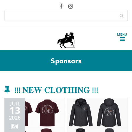
Sponsors
!!! 𝐍𝐄𝐖 𝐂𝐋𝐎𝐓𝐇𝐈𝐍𝐆 !!!
JUIL
13
2026