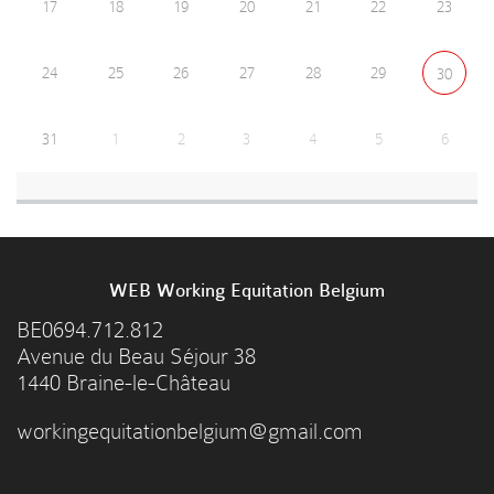
17
18
19
20
21
22
23
24
25
26
27
28
29
30
31
1
2
3
4
5
6
WEB Working Equitation Belgium
BE0694.712.812
Avenue du Beau Séjour 38
1440 Braine-le-Château
workingequitationbelgium@gmail.com