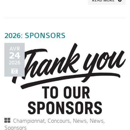
READ MORE
2026: SPONSORS
AVR
24
2026
Championnat
,
Concours
,
News
,
News
,
Sponsors