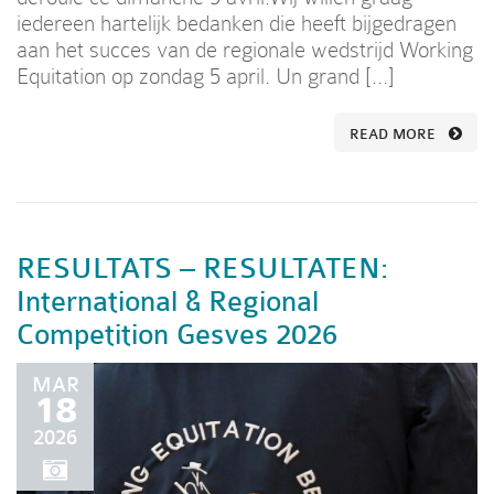
iedereen hartelijk bedanken die heeft bijgedragen
aan het succes van de regionale wedstrijd Working
Equitation op zondag 5 april. Un grand […]
READ MORE
RESULTATS – RESULTATEN:
International & Regional
Competition Gesves 2026
MAR
18
2026