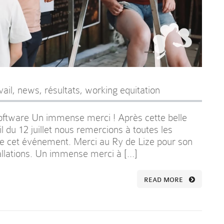
vail
,
news
,
résultats
,
working equitation
Software Un immense merci ! Après cette belle
 du 12 juillet nous remercions à toutes les
 de cet événement. Merci au Ry de Lize pour son
stallations. Un immense merci à […]
READ MORE