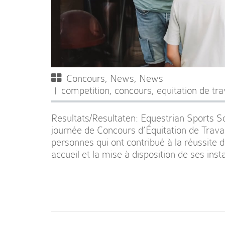
Concours
,
News
,
News
competition
,
concours
,
equitation de tra
Resultats/Resultaten: Equestrian Sports 
journée de Concours d’Équitation de Travail
personnes qui ont contribué à la réussite
accueil et la mise à disposition de ses in