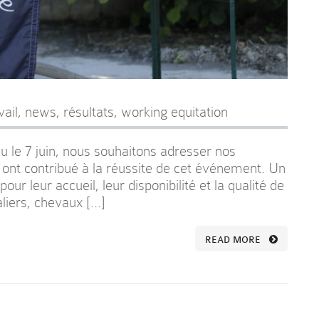
vail
,
news
,
résultats
,
working equitation
nu le 7 juin, nous souhaitons adresser nos
ont contribué à la réussite de cet événement. Un
r leur accueil, leur disponibilité et la qualité de
aliers, chevaux […]
READ MORE