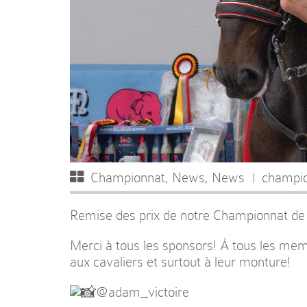
Championnat
,
News
,
News
champi
Remise des prix de notre Championnat de B
Merci à tous les sponsors! À tous les memb
aux cavaliers et surtout à leur monture!
@adam_victoire