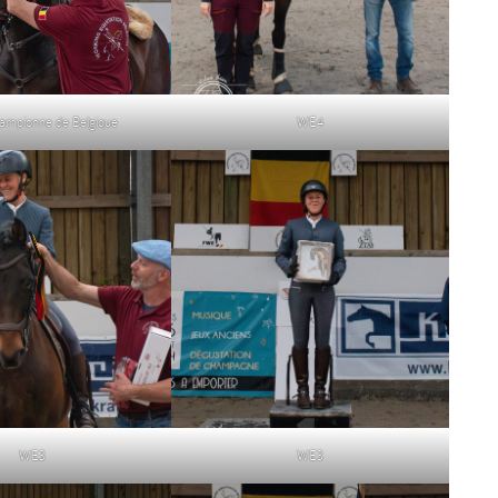
mpionne de Belgique
WE4
WE3
WE3