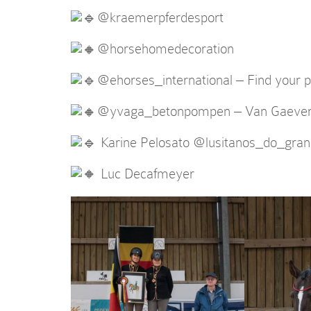
@kraemerpferdesport
@horsehomedecoration
@ehorses_international
– Find your p
@yvaga_betonpompen
– Van Gaeve
Karine Pelosato
@lusitanos_do_gran
Luc Decafmeyer