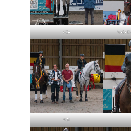
WE4
W4E4 Cha
WE4