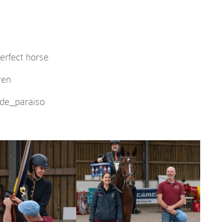
erfect horse
ren
de_paraiso