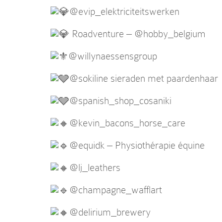
@evip_elektriciteitswerken
Roadventure –
@hobby_belgium
@willynaessensgroup
@sokiline
sieraden met paardenhaar
@spanish_shop_cosaniki
@kevin_bacons_horse_care
@equidk
– Physiothérapie équine
@lj_leathers
@champagne_wafflart
@delirium_brewery