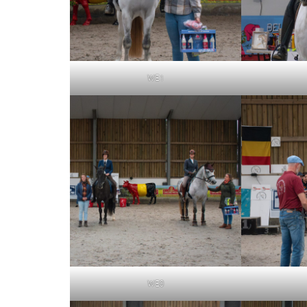
WE1
WE0