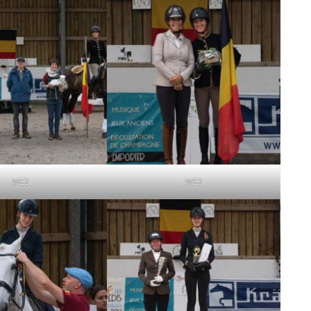
WE2
WE2