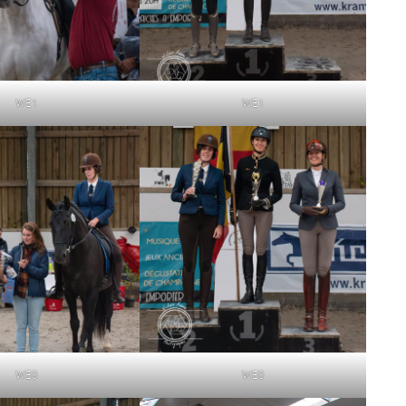
WE1
WE1
WE0
WE0