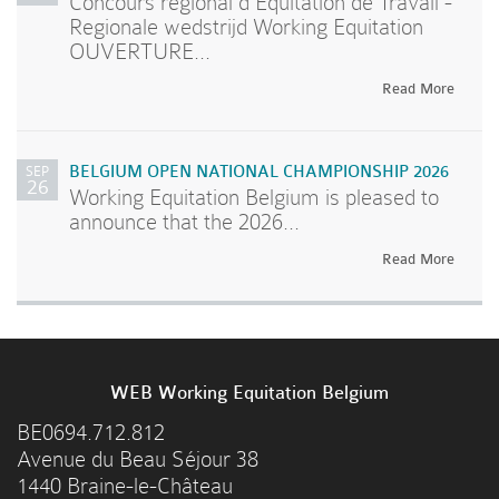
Concours régional d'Equitation de Travail -
Regionale wedstrijd Working Equitation
OUVERTURE...
Read More
SEP
BELGIUM OPEN NATIONAL CHAMPIONSHIP 2026
26
Working Equitation Belgium is pleased to
announce that the 2026...
Read More
WEB Working Equitation Belgium
BE0694.712.812
Avenue du Beau Séjour 38
1440 Braine-le-Château