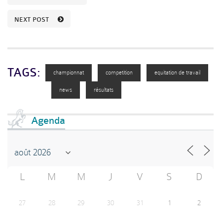
NEXT POST
TAGS:
championnat
competition
equitation de travail
news
résultats
Agenda
L
M
M
J
V
S
D
27
28
29
30
31
1
2