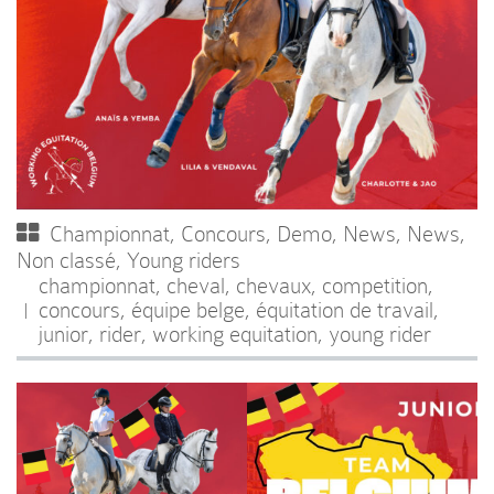
Championnat
,
Concours
,
Demo
,
News
,
News
,
Non classé
,
Young riders
championnat
,
cheval
,
chevaux
,
competition
,
concours
,
équipe belge
,
équitation de travail
,
junior
,
rider
,
working equitation
,
young rider