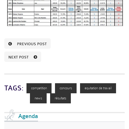
PREVIOUS POST
NEXT POST
TAGS:
competition
concours
equitation de travail
news
résultats
Agenda