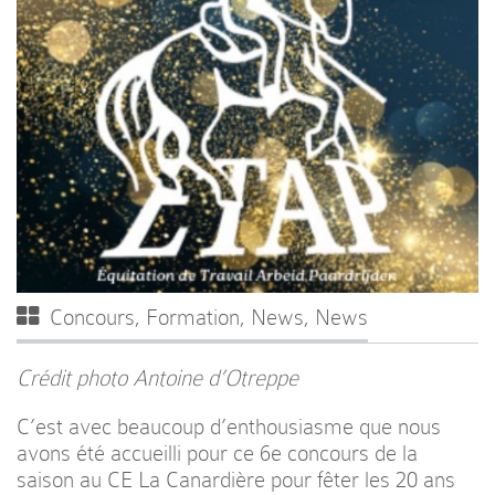
Concours
,
Formation
,
News
,
News
Crédit photo Antoine d’Otreppe
C’est avec beaucoup d’enthousiasme que nous
avons été accueilli pour ce 6e concours de la
saison au CE La Canardière pour fêter les 20 ans