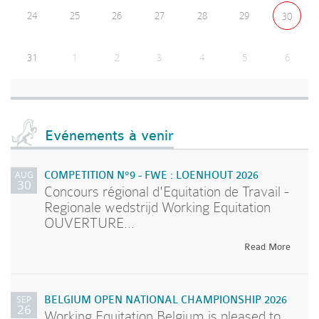
24
25
26
27
28
29
30
31
1
2
3
4
5
6
Evénements à venir
AUG
COMPETITION N°9 - FWE : LOENHOUT 2026
30
Concours régional d'Equitation de Travail -
Regionale wedstrijd Working Equitation
OUVERTURE...
Read More
SEP
BELGIUM OPEN NATIONAL CHAMPIONSHIP 2026
26
Working Equitation Belgium is pleased to