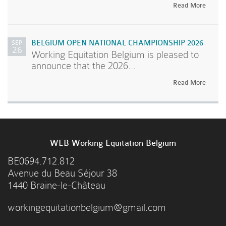
Read More
SEP
BELGIUM OPEN NATIONAL CHAMPIONSHIP 2026
26
Working Equitation Belgium is pleased to
announce that the 2026...
Read More
WEB Working Equitation Belgium
BE0694.712.812
Avenue du Beau Séjour 38
1440 Braine-le-Château
workingequitationbelgium@gmail.com