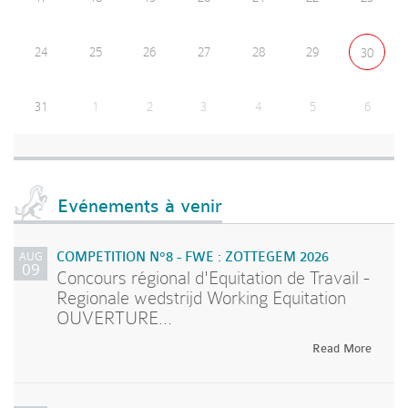
24
25
26
27
28
29
30
31
1
2
3
4
5
6
Evénements à venir
AUG
COMPETITION N°8 - FWE : ZOTTEGEM 2026
09
Concours régional d'Equitation de Travail -
Regionale wedstrijd Working Equitation
OUVERTURE...
Read More