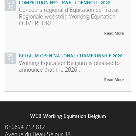
AUG
COMPETITION N°9 - FWE : LOENHOUT 2026
30
Concours régional d'Equitation de Travail -
Regionale wedstrijd Working Equitation
OUVERTURE...
Read More
SEP
BELGIUM OPEN NATIONAL CHAMPIONSHIP 2026
26
Working Equitation Belgium is pleased to
announce that the 2026...
Read More
WEB Working Equitation Belgium
BE0694.712.812
Avenue du Beau Séjour 38