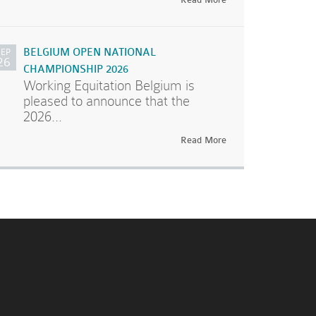
SEP
BELGIUM OPEN NATIONAL
26
CHAMPIONSHIP 2026
Working Equitation Belgium is
pleased to announce that the
2026...
Read More