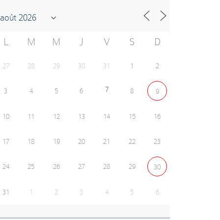
L
M
M
J
V
S
D
27
28
29
30
31
1
2
7
3
4
5
6
8
9
10
11
12
13
14
15
16
17
18
19
20
21
22
23
24
25
26
27
28
29
30
31
1
2
3
4
5
6