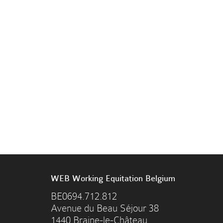
WEB Working Equitation Belgium
BE0694.712.812
Avenue du Beau Séjour 38
1440 Braine-le-Château