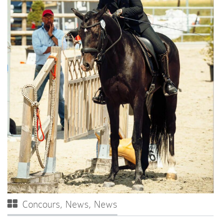
Concours
,
News
,
News