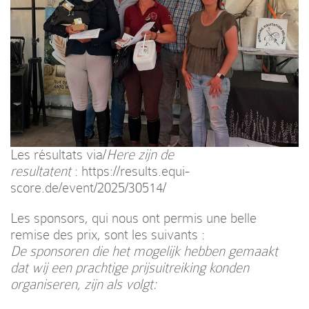
Les résultats via/
Here zijn de
resultatent
:
https://results.equi-
score.de/event/2025/30514/
Les sponsors, qui nous ont permis une belle
remise des prix, sont les suivants :
De sponsoren die het mogelijk hebben gemaakt
dat wij een prachtige prijsuitreiking konden
organiseren, zijn als volgt: