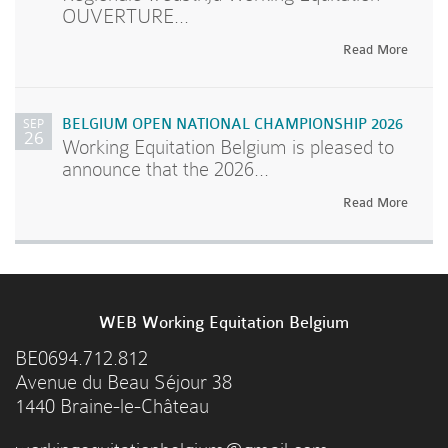
OUVERTURE...
Read More
SEP
BELGIUM OPEN NATIONAL CHAMPIONSHIP 2026
26
Working Equitation Belgium is pleased to
announce that the 2026...
Read More
WEB Working Equitation Belgium
BE0694.712.812
Avenue du Beau Séjour 38
1440 Braine-le-Château