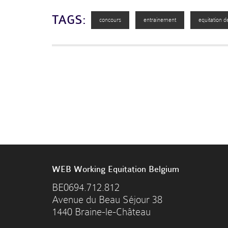
TAGS:
concours
entrainement
equitation de
WEB Working Equitation Belgium
BE0694.712.812
Avenue du Beau Séjour 38
1440 Braine-le-Château