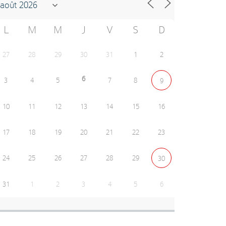
L
M
M
J
V
S
D
27
28
29
30
31
1
2
6
3
4
5
7
8
9
10
11
12
13
14
15
16
17
18
19
20
21
22
23
24
25
26
27
28
29
30
31
1
2
3
4
5
6