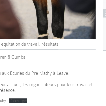
,
equitation de travail
,
résultats
ren & Gumball
ieu aux Ecuries du Pré Mathy à Lesve.
ur accueil, les organisateurs pour leur travail et
présence!
athy
Télécharger