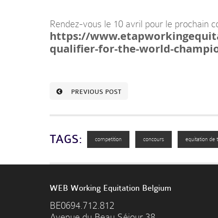
Rendez-vous le 10 avril pour le prochain c
https://www.etapworkingequita
qualifier-for-the-world-champi
PREVIOUS POST
TAGS:
competition
concours
equitation de t
WEB Working Equitation Belgium
BE0694.712.812
Avenue du Beau Séjour 38