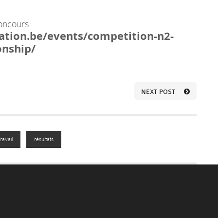
oncours:
tion.be/events/competition-n2-
onship/
NEXT POST
ravail
résultats