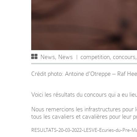
News
,
News
competition
,
concours
Crédit photo:
Antoine d’Otreppe
– Raf Hee
Voici les résultats du concours qui a eu l
Nous remercions les infrastructures pour le
tous les cavaliers et cavalières pour leur 
RESULTATS-20-03-2022-LESVE-Ecuries-du-Pre-M