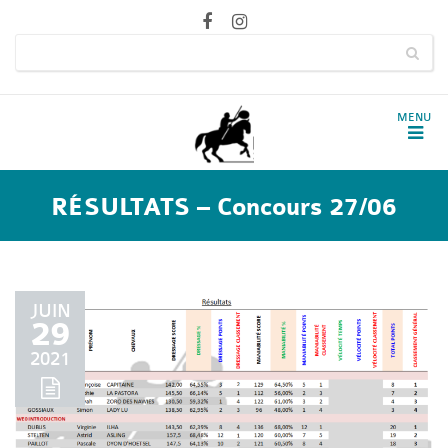
RÉSULTATS – Concours 27/06
JUIN
29
2021