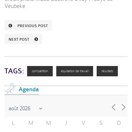
Veubeke
PREVIOUS POST
NEXT POST
TAGS:
competition
equitation de travail
résultats
Agenda
L
M
M
J
V
S
D