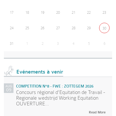
17
18
19
20
21
22
23
24
25
26
27
28
29
30
31
1
2
3
4
5
6
Evénements à venir
AUG
COMPETITION N°8 - FWE : ZOTTEGEM 2026
09
Concours régional d'Equitation de Travail -
Regionale wedstrijd Working Equitation
OUVERTURE...
Read More