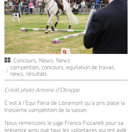
Concours
,
News
,
News
competition
,
concours
,
equitation de travail
,
news
,
résultats
Crédit photo Antoine d’Otreppe
C’est à l’Equi Féria de Libramont qu’a pris place la
troisième compétition de la saison.
Nous remercions le juge Franco Ficcarelli pour sa
présence ainsi que tous les volontaires qui ont aidé