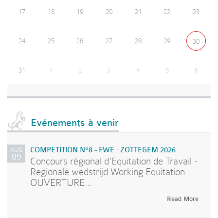
17
18
19
20
21
22
23
24
25
26
27
28
29
30
31
1
2
3
4
5
6
Evénements à venir
AUG
COMPETITION N°8 - FWE : ZOTTEGEM 2026
09
Concours régional d'Equitation de Travail -
Regionale wedstrijd Working Equitation
OUVERTURE...
Read More