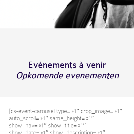
Evénements à venir
Opkomende evenementen
[cs-event-carousel type= »1″ crop_image= »1″
auto_scroll= »1″ same_height= »1″
show_nav= »1″ show_title= »1″
show_date= »1″ show_description= »1″