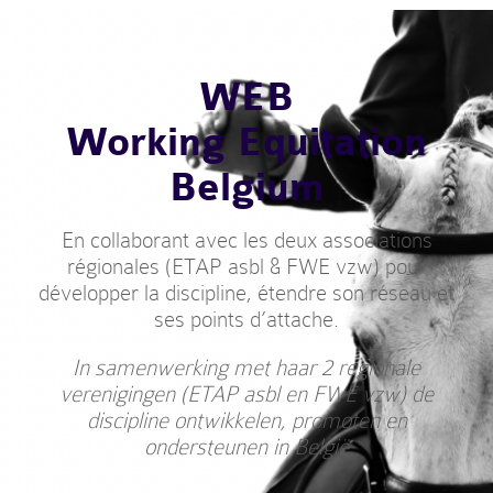
WEB
Working Equitation
Belgium
En collaborant avec les deux associations
régionales (ETAP asbl & FWE vzw) pour
développer la discipline, étendre son réseau et
ses points d’attache.
In samenwerking met haar 2 regionale
verenigingen (ETAP asbl en FWE vzw) de
discipline ontwikkelen, promoten en
ondersteunen in België