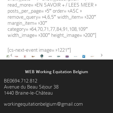
read_more= »EN SAVOIR + / LEES MEER »
posts_per_page= »5″ order= »ASC »
remove_query= »4,6,5″ width_item= »320″
margin_item= »30″
category= »64,70,71,77,84,91,108,109″
width_image= »300″ height_image= »200″]
[cs-next-event image= »1221″]
WEB Working Equitation Belgium
BE0694.712.812
Avenue du Beau Séjour 38
1440 Braine-le-Château
workingequitationbelgium@gmail.com