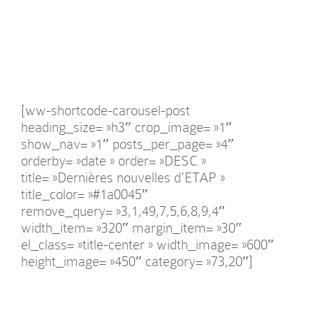
[ww-shortcode-carousel-post
heading_size= »h3″ crop_image= »1″
show_nav= »1″ posts_per_page= »4″
orderby= »date » order= »DESC »
title= »Dernières nouvelles d’ETAP »
title_color= »#1a0045″
remove_query= »3,1,49,7,5,6,8,9,4″
width_item= »320″ margin_item= »30″
el_class= »title-center » width_image= »600″
height_image= »450″ category= »73,20″]