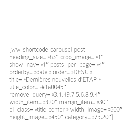
[ww-shortcode-carousel-post
heading_size= »h3″ crop_image= »1″
show_nav= »1″ posts_per_page= »4″
orderby= »date » order= »DESC »
title= »Dernières nouvelles d’ETAP »
title_color= »#1a0045″
remove_query= »3,1,49,7,5,6,8,9,4″
width_item= »320″ margin_item= »30″
el_class= »title-center » width_image= »600″
height_image= »450″ category= »73,20″]