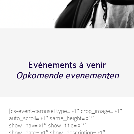
Evénements à venir
Opkomende evenementen
[cs-event-carousel type= »1″ crop_image= »1″
auto_scroll= »1″ same_height= »1″
show_nav= »1″ show_title= »1″
show_date= »1″ show_description= »1″