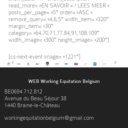
read_more= »EN SAVOIR + / LEES MEER »
posts_per_page= »5″ order= »ASC »
remove_query= »4,6,5″ width_item= »320″
margin_item= »30″
category= »64,70,71,77,84,91,108,109″
width_image= »300″ height_image= »200″]
[cs-next-event image= »1221″]
WEB Working Equitation Belgium
BE0694.712.812
Avenue du Beau Séjour 38
1440 Braine-le-Château
workingequitationbelgium@gmail.com