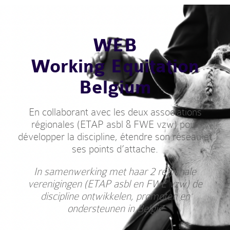
WEB
Working Equitation
Belgium
En collaborant avec les deux associations
régionales (ETAP asbl & FWE vzw) pour
développer la discipline, étendre son réseau et
ses points d’attache.
In samenwerking met haar 2 regionale
verenigingen (ETAP asbl en FWE vzw) de
discipline ontwikkelen, promoten en
ondersteunen in België