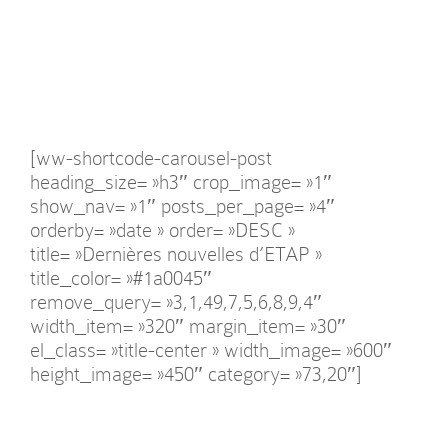
[ww-shortcode-carousel-post
heading_size= »h3″ crop_image= »1″
show_nav= »1″ posts_per_page= »4″
orderby= »date » order= »DESC »
title= »Dernières nouvelles d’ETAP »
title_color= »#1a0045″
remove_query= »3,1,49,7,5,6,8,9,4″
width_item= »320″ margin_item= »30″
el_class= »title-center » width_image= »600″
height_image= »450″ category= »73,20″]