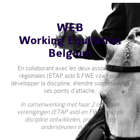
WEB
Working Equitation
Belgium
En collaborant avec les deux associations
régionales (ETAP asbl & FWE vzw) pour
développer la discipline, étendre son réseau et
ses points d’attache.
In samenwerking met haar 2 regionale
verenigingen (ETAP asbl en FWE vzw) de
discipline ontwikkelen, promoten en
ondersteunen in België