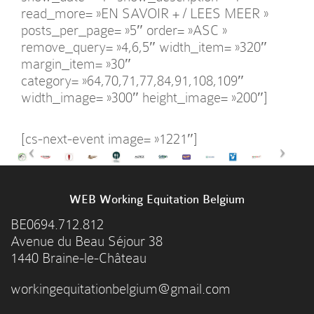
read_more= »EN SAVOIR + / LEES MEER »
posts_per_page= »5″ order= »ASC »
remove_query= »4,6,5″ width_item= »320″
margin_item= »30″
category= »64,70,71,77,84,91,108,109″
width_image= »300″ height_image= »200″]
[cs-next-event image= »1221″]
WEB Working Equitation Belgium
BE0694.712.812
Avenue du Beau Séjour 38
1440 Braine-le-Château
workingequitationbelgium@gmail.com