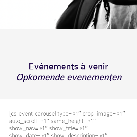
Evénements à venir
Opkomende evenementen
[cs-event-carousel type= »1″ crop_image= »1″
auto_scroll= »1″ same_height= »1″
show_nav= »1″ show_title= »1″
show_date= »1″ show_description= »1″