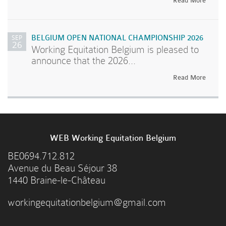
Read More
SEP
BELGIUM OPEN NATIONAL CHAMPIONSHIP 2026
26
Working Equitation Belgium is pleased to
announce that the 2026...
Read More
WEB Working Equitation Belgium
BE0694.712.812
Avenue du Beau Séjour 38
1440 Braine-le-Château
workingequitationbelgium@gmail.com