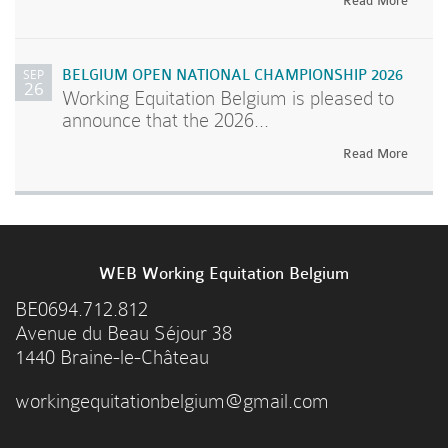
Read More
SEP
BELGIUM OPEN NATIONAL CHAMPIONSHIP 2026
26
Working Equitation Belgium is pleased to
announce that the 2026...
Read More
WEB Working Equitation Belgium
BE0694.712.812
Avenue du Beau Séjour 38
1440 Braine-le-Château
workingequitationbelgium@gmail.com