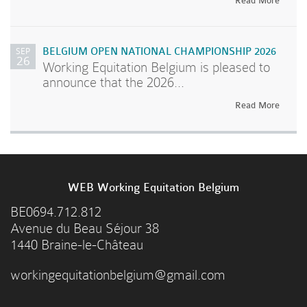
Read More
SEP
BELGIUM OPEN NATIONAL CHAMPIONSHIP 2026
26
Working Equitation Belgium is pleased to
announce that the 2026...
Read More
WEB Working Equitation Belgium
BE0694.712.812
Avenue du Beau Séjour 38
1440 Braine-le-Château
workingequitationbelgium@gmail.com