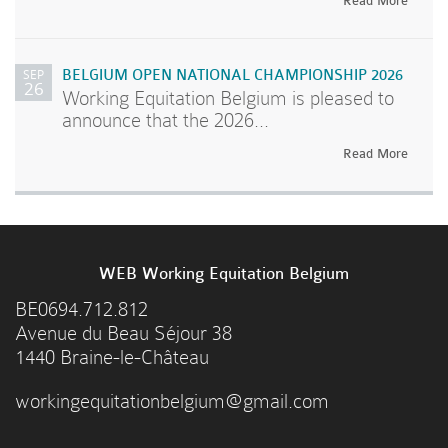
Read More
SEP
BELGIUM OPEN NATIONAL CHAMPIONSHIP 2026
26
Working Equitation Belgium is pleased to
announce that the 2026...
Read More
WEB Working Equitation Belgium
BE0694.712.812
Avenue du Beau Séjour 38
1440 Braine-le-Château
workingequitationbelgium@gmail.com