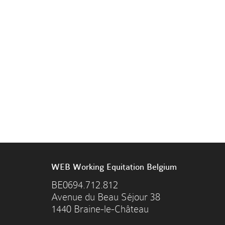
WEB Working Equitation Belgium
BE0694.712.812
Avenue du Beau Séjour 38
1440 Braine-le-Château