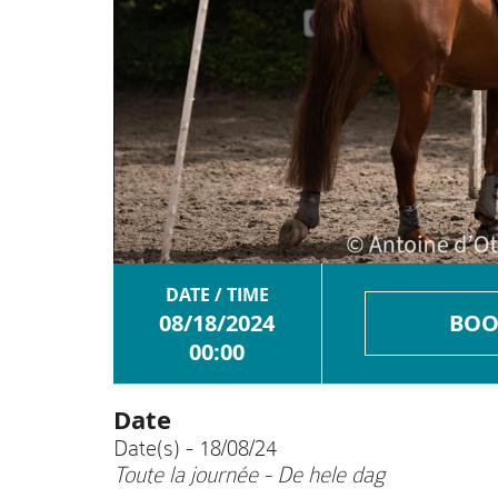
DATE / TIME
08/18/2024
BOO
00:00
Date
Date(s) - 18/08/24
Toute la journée - De hele dag