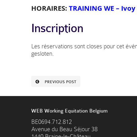
HORAIRES:
TRAINING WE – Ivoy 
Inscription
Les réservations sont closes pour cet évé
gesloten.
PREVIOUS POST
WEB Working Equitation Belgium
BE0694.712.812
Avenue du Beau Séjour 38
1440 Braine-le-Château