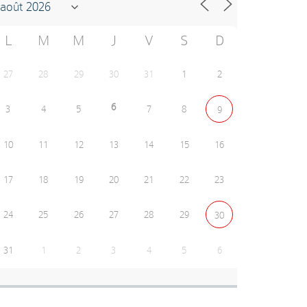
L
M
M
J
V
S
D
27
28
29
30
31
1
2
6
3
4
5
7
8
9
10
11
12
13
14
15
16
17
18
19
20
21
22
23
24
25
26
27
28
29
30
31
1
2
3
4
5
6