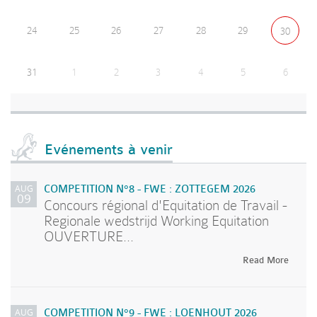
24
25
26
27
28
29
30
31
1
2
3
4
5
6
Evénements à venir
AUG
COMPETITION N°8 - FWE : ZOTTEGEM 2026
09
Concours régional d'Equitation de Travail -
Regionale wedstrijd Working Equitation
OUVERTURE...
Read More
AUG
COMPETITION N°9 - FWE : LOENHOUT 2026