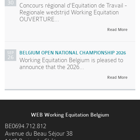
30
Concours régional d'Equitation de Travail -
Regionale wedstrijd Working Equitation
OUVERTURE...
Read More
SEP
BELGIUM OPEN NATIONAL CHAMPIONSHIP 2026
26
Working Equitation Belgium is pleased to
announce that the 2026...
Read More
WEB Working Equitation Belgium
BE0694.712.812
Avenue du Beau Séjour 38