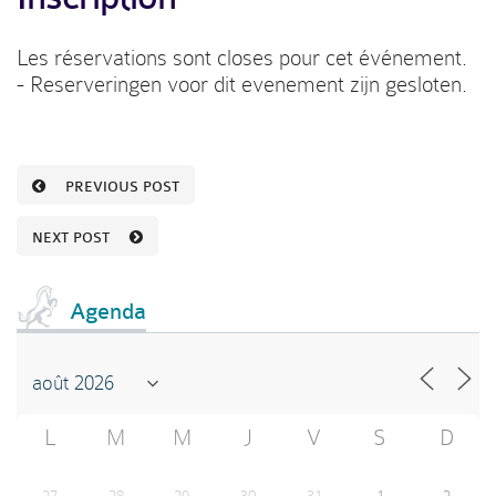
Les réservations sont closes pour cet événement.
- Reserveringen voor dit evenement zijn gesloten.
PREVIOUS POST
NEXT POST
Agenda
L
M
M
J
V
S
D
27
28
29
30
31
1
2