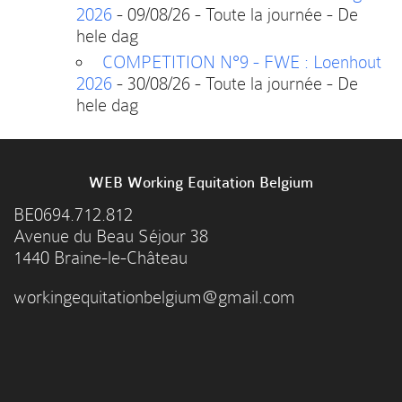
2026
- 09/08/26 - Toute la journée - De
hele dag
COMPETITION N°9 - FWE : Loenhout
2026
- 30/08/26 - Toute la journée - De
hele dag
WEB Working Equitation Belgium
BE0694.712.812
Avenue du Beau Séjour 38
1440 Braine-le-Château
workingequitationbelgium@gmail.com