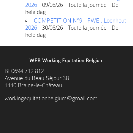
2026
- 09/08/26 - Toute la journée - De
hele dag
COMPETITION N°9 - FWE : Loenhout
2026
- 30/08/26 - Toute la journée - De
hele dag
WEB Working Equitation Belgium
BE0694.712.812
Avenue du Beau Séjour 38
1440 Braine-le-Château
workingequitationbelgium@gmail.com