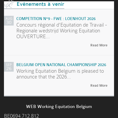
Evénements à venir
AUG
COMPETITION N°9 - FWE : LOENHOUT 2026
30
Concours régional d'Equitation de Travail -
Regionale wedstrijd Working Equitation
OUVERTURE...
Read More
SEP
BELGIUM OPEN NATIONAL CHAMPIONSHIP 2026
26
Working Equitation Belgium is pleased to
announce that the 2026...
Read More
WEB Working Equitation Belgium
BE0694.712.812