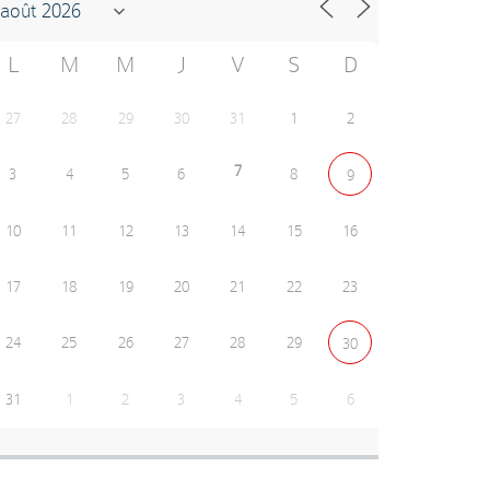
L
M
M
J
V
S
D
27
28
29
30
31
1
2
7
3
4
5
6
8
9
10
11
12
13
14
15
16
17
18
19
20
21
22
23
24
25
26
27
28
29
30
31
1
2
3
4
5
6