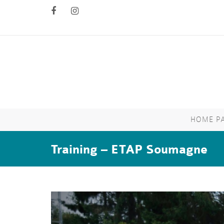
HOME P
Training – ETAP Soumagne