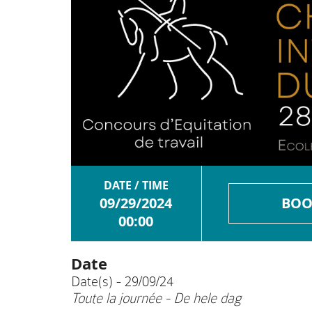
DATE / TIME
09/29/2024
BOO
00:00
Date
Date(s) - 29/09/24
Toute la journée - De hele dag