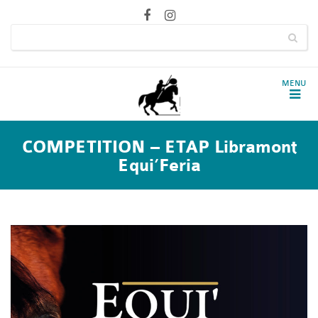
COMPETITION – ETAP Libramont
Equi’Feria