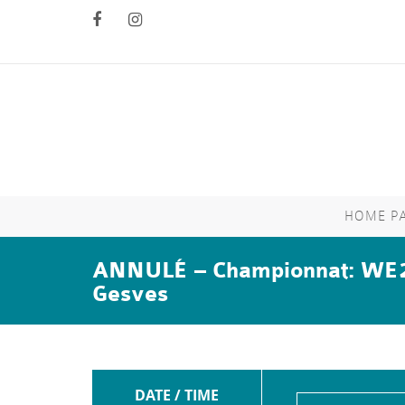
HOME P
ANNULÉ – Championnat: WE
Gesves
DATE / TIME