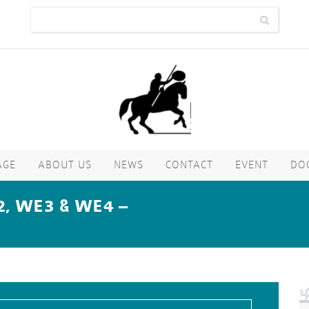
AGE
ABOUT US
NEWS
CONTACT
EVENT
DO
2, WE3 & WE4 –