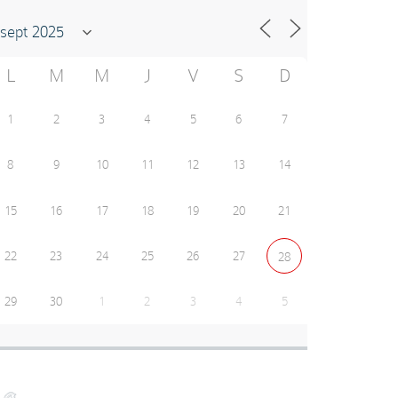
L
M
M
J
V
S
D
1
2
3
4
5
6
7
8
9
10
11
12
13
14
15
16
17
18
19
20
21
22
23
24
25
26
27
28
29
30
1
2
3
4
5