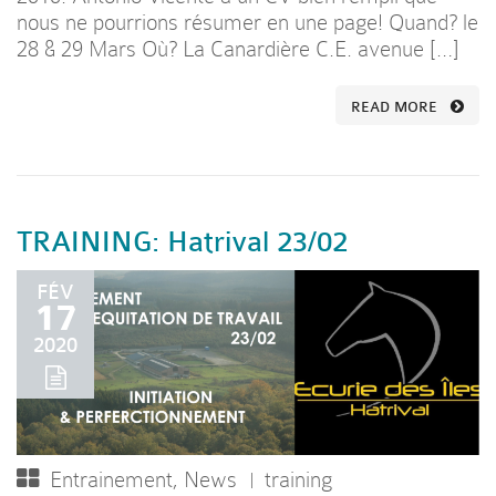
nous ne pourrions résumer en une page! Quand? le
28 & 29 Mars Où? La Canardière C.E. avenue […]
READ MORE
TRAINING: Hatrival 23/02
FÉV
17
2020
Entrainement
,
News
training