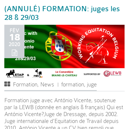
(ANNULÉ) FORMATION: juges les
28 & 29/03
FÉV
18
2020
Formation
,
News
formation
,
juge
Formation juge avec António Vicente, soutenue
par la LEWB (donnée en anglais & français) Qui est
António Vicente?Juge de Dressage, depuis 2002.
Juge internationale d’Equitation de Travail depuis
2010. António Vicente a un CV bien rempli que