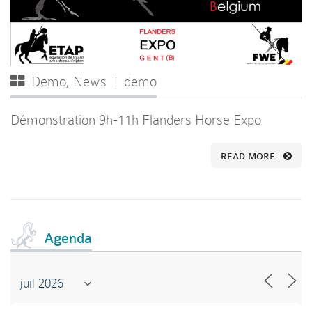
Demo
,
News
demo
Démonstration 9h-11h Flanders Horse Expo
READ MORE
Agenda